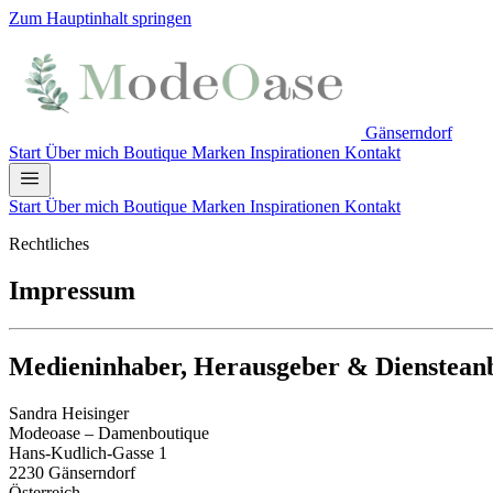
Zum Hauptinhalt springen
Gänserndorf
Start
Über mich
Boutique
Marken
Inspirationen
Kontakt
Start
Über mich
Boutique
Marken
Inspirationen
Kontakt
Rechtliches
Impressum
Medieninhaber, Herausgeber & Diensteanb
Sandra Heisinger
Modeoase – Damenboutique
Hans-Kudlich-Gasse 1
2230 Gänserndorf
Österreich